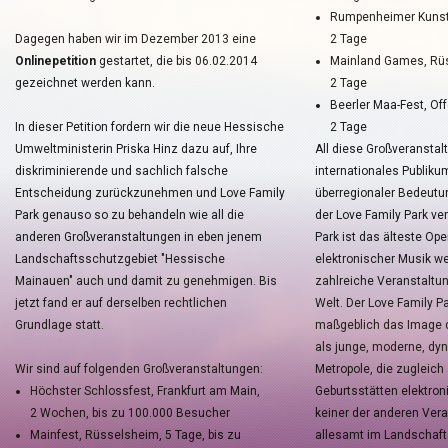
Rumpenheimer Kunstt
Dagegen haben wir im Dezember 2013 eine
2 Tage
Onlinepetition
gestartet, die bis 06.02.2014
Mainland Games, Rü
gezeichnet werden kann.
2 Tage
Beerler Maa-Fest, Off
In dieser Petition fordern wir die neue Hessische
2 Tage
Umweltministerin Priska Hinz dazu auf, Ihre
All diese Großveransta
diskriminierende und sachlich falsche
internationales Publiku
Entscheidung zurückzunehmen und Love Family
überregionaler Bedeutun
Park genauso so zu behandeln wie all die
der Love Family Park ve
anderen Großveranstaltungen in eben jenem
Park ist das älteste Ope
Landschaftsschutzgebiet "Hessische
elektronischer Musik wel
Mainauen" auch und damit zu genehmigen. Bis
zahlreiche Veranstaltu
jetzt fand er auf derselben rechtlichen
Welt. Der Love Family Pa
Grundlage statt.
maßgeblich das Image 
als junge, moderne, dy
Wir sind auf folgenden Großveranstaltungen:
Metropole, die zugleich 
Höchster Schlossfest, Frankfurt am Main,
Geburtsstätten elektroni
2 Wochen, bis zu 100.000 Besucher
keiner der anderen Vera
Mainfest, Rüsselsheim, 5 Tage, bis zu
allesamt im Landschaf